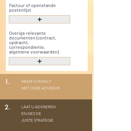
Factuur of openstande
postenlijst
Overige relevante
documenten (contract,
opdracht,
correspondiente,
algemene voorwaarden)
1.
NEEM CONTACT
Volgende
MET ONZE ADVISEUR
2.
LAAT U ADVISEREN
EN KIES DE
JUISTE STRATEGIE